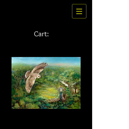
Cart:
pueo 40 x 30
Price
$688.00